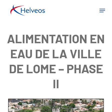
Skip
Menu
to
Close
main
Menu
ALIMENTATION EN
content
EAU DE LA VILLE
DE LOME – PHASE
II