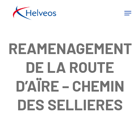
Skip
Menu
to
Close
main
Menu
REAMENAGEMENT
content
DE LA ROUTE
D’AÏRE – CHEMIN
DES SELLIERES